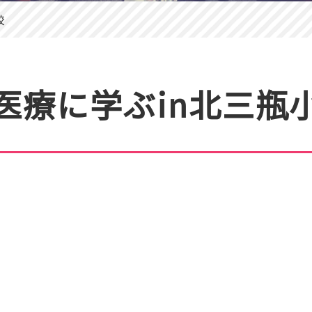
校
医療に学ぶin北三瓶