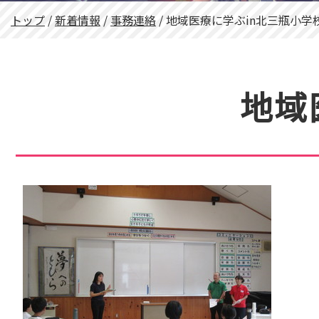
現
トップ
/
新着情報
/
事務連絡
/
地域医療に学ぶin北三瓶小学
在
の
位
置：
地域