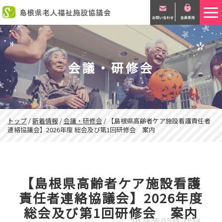
このページの本文へ
会議・研修会
現
トップ
/
新着情報
/
会議・研修会
/
【島根県高齢者ケア施設看護責任者
在
連絡協議会】2026年度 総会及び第1回研修会 案内
の
位
置：
【島根県高齢者ケア施設看護
責任者連絡協議会】2026年度
総会及び第1回研修会 案内
2026年05月28日