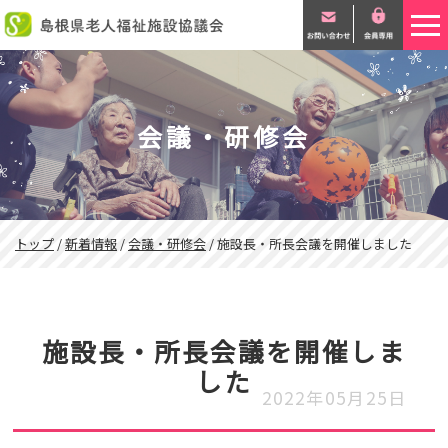
このページの本文へ
会議・研修会
現
トップ
/
新着情報
/
会議・研修会
/
施設長・所長会議を開催しました
在
の
位
置：
施設長・所長会議を開催しま
した
2022年05月25日