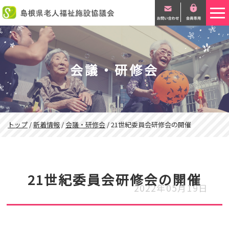
このページの本文へ
会議・研修会
現
トップ
/
新着情報
/
会議・研修会
/
21世紀委員会研修会の開催
在
の
位
置：
21世紀委員会研修会の開催
2022年05月19日