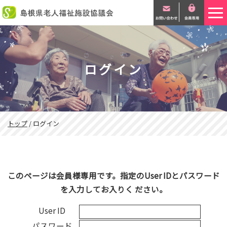
このページの本文へ
ログイン
現
トップ
/
ログイン
在
の
位
置：
このページは会員様専用です。指定のUser IDとパスワード
を入力してお入りく ださい。
User ID
パスワード