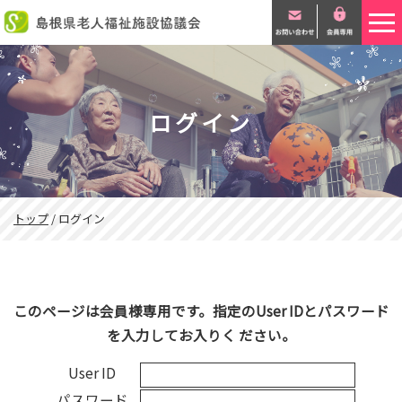
このページの本文へ
ログイン
現
トップ
/
ログイン
在
の
位
置：
このページは会員様専用です。指定のUser IDとパスワード
を入力してお入りく ださい。
User ID
パスワード